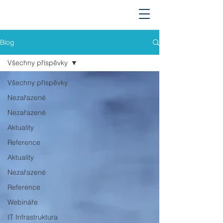
Blog
Všechny příspěvky
Všechny příspěvky
Nezařazené
Nezařazené
Aktuality
Reference
Aktuality
Nezařazené
Reference
Webináře
IT Infrastruktura