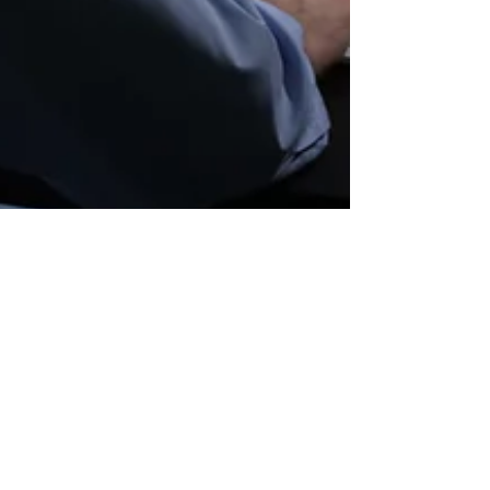
30. 4. 2024
Minut čtení: 2
MONITORING SERVEROVEN VE
STÁTNÍ SPRÁVĚ S PRTG
Státní instituce mají často spousty menších