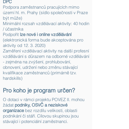
DPČ
Podpora zaměstnanců pracujících mimo
území hl. m. Prahy (sídlo společnosti v Praze
být může)
Minimální rozsah vzdělávací aktivity: 40 hodin
/ účastníka
Podpořit
lze nové i online vzdělávání
(elektronická forma bude akceptována pro
aktivity od
12. 3. 2020)
Zaměření vzdělávací aktivity na další profesní
vzdělávání s důrazem na odborné vzdělávání
- zejména na zvýšení, prohlubování,
obnovení, udržení nebo změnu stávající
kvalifikace zaměstnanců (primárně tzv.
hardskills)
Pro koho je program určen?
O dotaci v rámci projektu POVEZ II. mohou
žádat
podniky, OSVČ a neziskové
organizace
bez rozdílu velikosti, oblasti
podnikání či stáří. Cílovou skupinou jsou
stávající i potenciální zaměstnanci.​