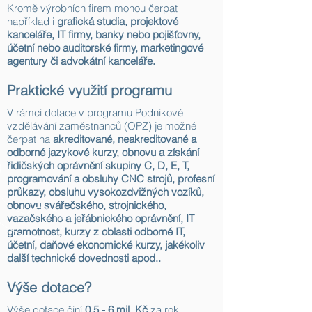
Kromě výrobních firem mohou čerpat
například i
grafická studia, projektové
kanceláře, IT firmy, banky nebo pojišťovny,
účetní nebo auditorské firmy, marketingové
agentury či advokátní kanceláře.
Praktické využití programu
V rámci dotace v programu Podnikové
vzdělávání zaměstnanců (OPZ) je možné
čerpat na
akreditované, neakreditované a
odborné jazykové kurzy, obnovu a získání
řidičských oprávnění skupiny C, D, E, T,
programování a obsluhy CNC strojů, profesní
průkazy, obsluhu vysokozdvižných vozíků,
obnovu svářečského, strojnického,
vazačského a jeřábnického oprávnění, IT
gramotnost, kurzy z oblasti odborné IT,
účetní, daňové ekonomické kurzy, jakékoliv
další technické dovednosti apod..
Výše dotace?
Výše dotace činí
0,5 - 6 mil. Kč
za rok.