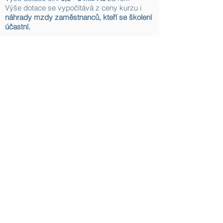
Výše dotace se vypočítává z ceny kurzu i
náhrady mzdy zaměstnanců, kteří se školení
účastní.
KONTAKTUJTE NÁS
Tel:
+420 603 382 769
NAPIŠTE NÁM
obchod@hcv.cz
SLEDUJTE NÁS
HCV group a.s.
Chodská 1203, Rožnov p. R., 756 61
IČ
:
25395009
,
DIČ
: CZ25395009
Telefon
:
+420 603 382 769
Email
:
obchod@hcv.cz