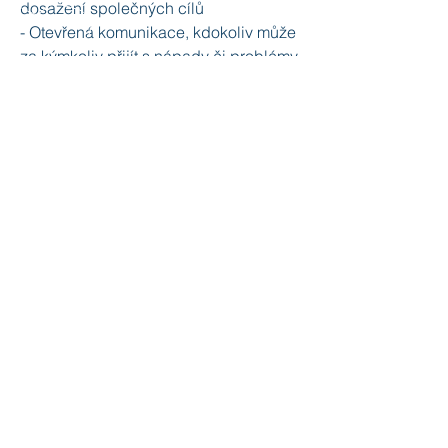
dosažení společných cílů
- Otevřená komunikace, kdokoliv může
za kýmkoliv přijít s nápady či problémy
Kontakt
phutyra@hcv.cz
Zpět na nabídku volných míst
KONTAKTUJTE NÁS
Tel:
+420 603 382 769
NAPIŠTE NÁM
obchod@hcv.cz
SLEDUJTE NÁS