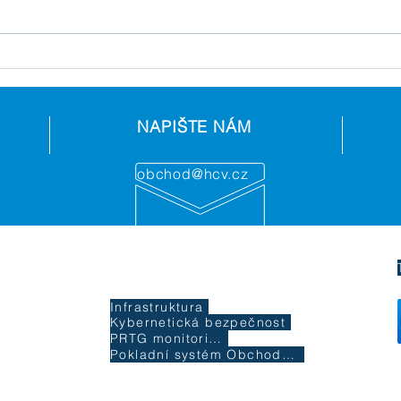
NAPIŠTE NÁM
obchod@hcv.cz
DIVIZE
Infrastruktura
Kybernetická bezpečnost
PRTG monitoring
09
Pokladní systém Obchodník