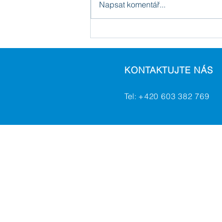
Napsat komentář...
Plánování nové firemní
datové sítě
KONTAKTUJTE NÁS
Tel:
+420 603 382 769
HCV group a.s.
Chodská 1203, Rožnov p. R., 756
61
IČ
: 25395009
,
DIČ
: CZ253950
Telefon
:
+420 603 382 769
Email
:
obchod@hcv.cz