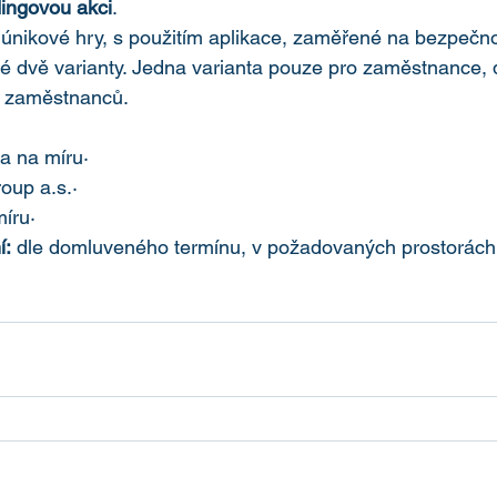
ingovou akci
. 
 únikové hry, s použitím aplikace, zaměřené na bezpečnos
é dvě varianty. Jedna varianta pouze pro zaměstnance, d
n zaměstnanců. 
a na míru·  
oup a.s.·  
íru·  
í:
 dle domluveného termínu, v požadovaných prostorách.