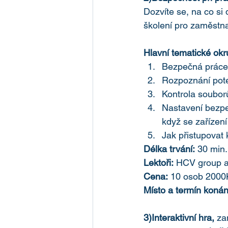
Dozvíte se, na co si
školení pro zaměstna
Hlavní tematické okr
Bezpečná práce 
Rozpoznání pote
Kontrola soubor
Nastavení bezpeč
když se zařízení
Jak přistupovat 
Délka trvání:
 30 min.
Lektoři:
 HCV group a.
Cena:
 10 osob 2000
Místo a termín konán
3)Interaktivní hra, 
za