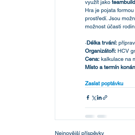
využít jako 
teambuild
Hra je pojata formou
prostředí. Jsou možn
možnost účasti rodi
·
Délka trvání:
 příprav
Organizátoři:
 HCV gr
Cena:
 kalkulace na m
Místo a termín konán
Zaslat poptávku
Nejnovější příspěvky