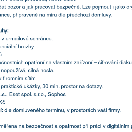
 dát pozor a jak pracovat bezpečně. Lze pojmout i jako o
nce, připravené na míru dle předchozí domluvy.
uhy:
v e-mailové schránce.
nciální hrozby.
ů.
nostních opatření na vlastním zařízení – šifrování disku
 nepoužívá, silná hesla.
k firemním sítím 
 praktické ukázky, 30 min. prostor na dotazy. 
s., Eset spol. s.r.o., Sophos 
Kč 
í:
 dle domluveného termínu, v prostorách vaší firmy. 
měřena na bezpečnost a opatrnost při práci v digitálním p