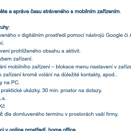
dítěte a správa času stráveného s mobilním zařízením
. 
ruhy
: 
eného v digitálním prostředí pomocí nástrojů Google či 
í.
vení prohlíženého obsahu a aktivit.
bem zařízení.
ní mobilního zařízení – blokace menu nastavení v zaříze
 zařízení kromě volání na důležité kontakty, apod..
y na PC. 
 praktické ukázky, 30 min. prostor na dotazy. 
.s. 
Kč 
í:
 dle domluveného termínu v prostorách vaší firmy. 
i v online prostředí, home office