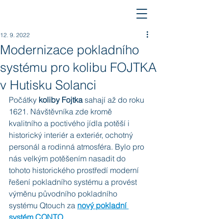
12. 9. 2022
Modernizace pokladního
systému pro kolibu FOJTKA
v Hutisku Solanci
Počátky 
koliby Fojtka
 sahají až do roku 
1621. Návštěvníka zde kromě 
kvalitního a poctivého jídla potěší i 
historický interiér a exteriér, ochotný 
personál a rodinná atmosféra. Bylo pro 
nás velkým potěšením nasadit do 
tohoto historického prostředí moderní 
řešení pokladního systému a provést 
výměnu původního pokladního 
systému Qtouch za 
nový pokladní 
systém CONTO.