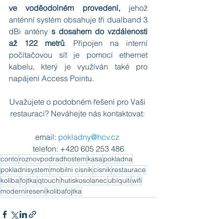
ve voděodolném provedení,
 jehož 
anténní systém obsahuje tři dualband 3 
dBi antény 
s dosahem do vzdálenosti 
až 122 metrů
. Připojen na interní 
počítačovou síť je pomocí ethernet 
kabelu, který je využíván také pro 
napájení Access Pointu.
Uvažujete o podobném řešení pro Vaši 
restauraci? Neváhejte nás kontaktovat: 
email: 
pokladny@hcv.cz 
telefon: +420 605 253 486
conto
roznovpodradhostem
kasa
pokladna
pokladnisystem
mobilni cisnik
cisnik
restaurace
koliba
fojtka
qtouch
hutiskosolanec
ubiquiti
wifi
modernireseni
kolibafojtka