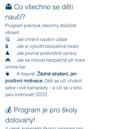
👻 Co všechno se děti 
naučí?
Program pokrývá všechny důležité 
oblasti:
🤐	Jak chránit osobní údaje
🔒	Jak si vytvořit bezpečné heslo
👤	Jak poznat podvodné zprávy
🎮	Jak se chovat bezpečně při hraní 
online her
🧠	A hlavně: 
Žádné strašení, jen 
pozitivní motivace.
 Děti se učí chránit 
sebe i své kamarády – a cítí se u toho 
jako hrdinové! 🦸‍♂️🦸‍♀️
💰 Program je pro školy 
dotovaný!
V ceně: kompletní školící program pro 