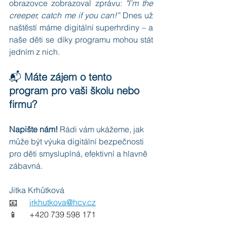
obrazovce zobrazoval zprávu:
 "I’m the 
creeper, catch me if you can!” 
Dnes už 
naštěstí máme digitální superhrdiny – a 
naše děti se díky programu mohou stát 
jedním z nich.
📬 
Máte zájem o tento 
program pro vaši školu nebo 
firmu?
Napište nám!
 Rádi vám ukážeme, jak 
může být výuka digitální bezpečnosti 
pro děti smysluplná, efektivní a hlavně 
zábavná.
Jitka Krhůtková
📧
jrkhutkova@hcv.cz
📱	+420 739 598 171