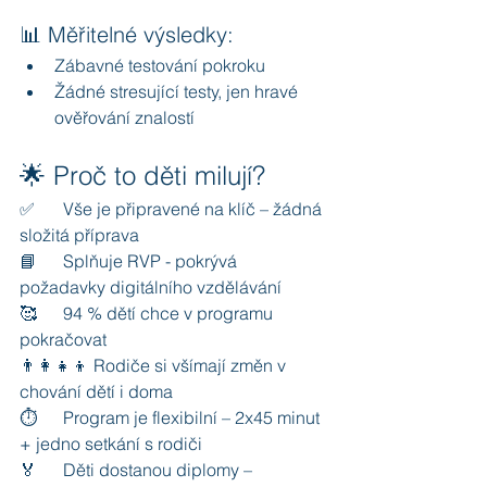
📊 Měřitelné výsledky:
Zábavné testování pokroku
Žádné stresující testy, jen hravé 
ověřování znalostí
🌟 Proč to děti milují?
✅ 	Vše je připravené na klíč – žádná 
složitá příprava
📘 	Splňuje RVP - pokrývá 
požadavky digitálního vzdělávání
🥰 	94 % dětí chce v programu 
pokračovat
👨‍👩‍👧‍👦 Rodiče si všímají změn v 
chování dětí i doma
⏱️ 	Program je flexibilní – 2x45 minut 
+ jedno setkání s rodiči
🏅 	Děti dostanou diplomy – 