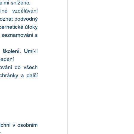
elmi sníženo.
 vzdělávání 
poznat podvodný 
ernetické útoky 
̌ seznamováni s 
kolenı́. Umí-li 
padení
ování do všech 
chránky a další 
̌ichni v osobním 
,