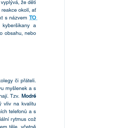
plývá, že děti 
reakce okolí, ať 
kt s názvem 
TO 
 kyberšikany a 
ího obsahu, nebo 
gy či přáteli. 
vu myšlenek a s 
ají. Tzv. 
Modré 
 vliv na kvalitu 
ch telefonů a s 
ální rytmus což 
m těle, včetně 