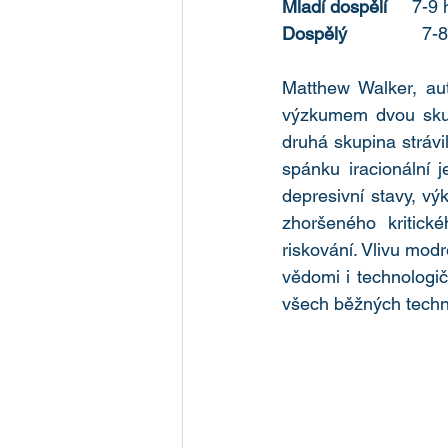
Mladí dospělí  
   7-9
Dospělý   
            7
Matthew Walker, auto
výzkumem dvou skupi
druhá skupina stráv
spánku iracionální 
depresivní stavy, vý
zhoršeného kritick
riskování. Vlivu modr
vědomi i technologičt
všech běžných tech