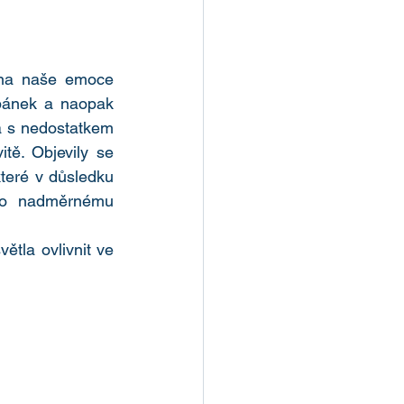
 na naše emoce 
pánek a naopak 
na s nedostatkem 
itě. Objevily se 
eré v důsledku 
bo nadměrnému 
ětla ovlivnit ve 