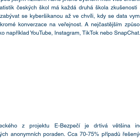
tatistik českých škol má každá druhá škola zkušenosti
zabývat se kyberšikanou až ve chvíli, kdy se data vym
omé konverzace na veřejnost. A nejčastějším způsobe
ě jako například YouTube, Instagram, TikTok nebo SnapChat
kého z projektu E-Bezpečí je drtivá většina incid
zných anonymních poraden. Cca 70-75% případů řešen