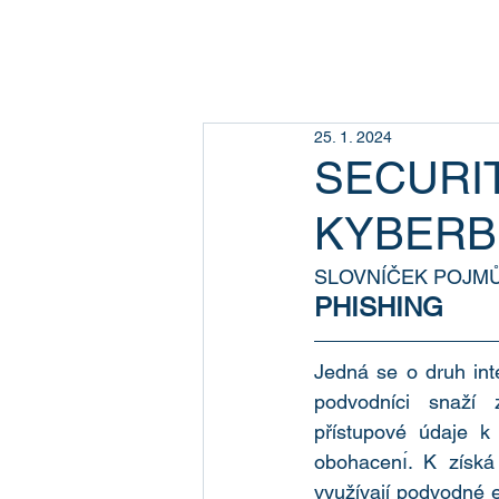
25. 1. 2024
SECURIT
KYBERB
SLOVNÍČEK POJM
PHISHING
Jedná se o druh int
podvodníci snaží z 
přístupové údaje k
obohacenı́. K získá n
využívají podvodné e