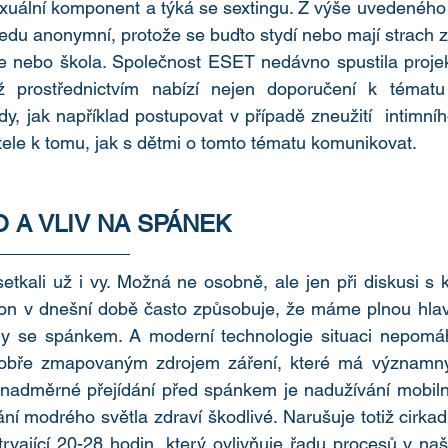
ální komponent a týká se sextingu. Z výše uvedeného vy
ohledu anonymní, protože se buďto stydí nebo mají strach z 
če nebo škola. Společnost ESET nedávno spustila proje
ž prostřednictvím nabízí nejen doporučení k tématu
ady, jak například postupovat v případě zneužití  intimn
̌itele k tomu, jak s dětmi o tomto tématu komunikovat.
 A VLIV NA SPÁNEK
setkali už i vy. Možná ne osobně, ale jen při diskusi s kole
́kon v dnešní době často způsobuje, že máme plnou hla
my se spánkem. A moderní technologie situaci nepomáh
dobře zmapovaným zdrojem záření, které má významný
nadměrné přejídání před spánkem je nadužívání mobilní
ní modrého světla zdraví škodlivé. Narušuje totiž cirkadi
rvající 20-28 hodin, který ovlivňuje řadu procesů v naše