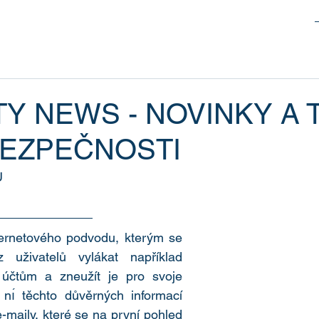
Y NEWS - NOVINKY A T
EZPEČNOSTI
Ů
ernetového podvodu, kterým se 
uživatelů vylákat například 
 účtům a zneužít je pro svoje 
ı́ těchto důvěrných informací 
-maily, které se na první pohled 