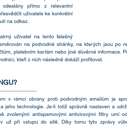
 odeslány přímo z relevantní 
̌esvědčit uživatele ke konkrétní 
nutí na odkaz.
rný uživatel na tento falešný 
esměrován na podvodné stránky, na kterých jsou po ne
čtům, platebním kartám nebo jiné důvěrné informace. Po 
odníci, kteří z nich následně dokáží profitovat.
INGU?
vkem v rámci obrany proti podvodným emailům je sprá
 a jeho technologie. Je-li totiž správně nastaven a udrz
ě zvolenými antispamovými antivirovými filtry umí o
áv už při vstupu do sítě. Díky tomu tyto zprávy vů