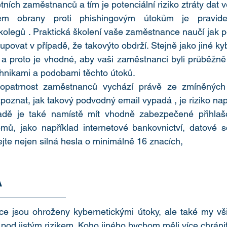
tních zaměstnanců a tím je potenciální riziko ztráty dat v
em obrany proti phishingovým útokům je pravidelné
kolegů . Praktická školení vaše zaměstnance naučí jak 
povat v případě, že takovýto obdrží. Stejně jako jiné kyb
, a proto je vhodné, aby vaši zaměstnanci byli průběžne
hnikami a podobami těchto útoků.
patrnost zaměstnanců vychází právě ze zmíněných š
poznat, jak takový podvodný email vypadá , je riziko na
dě je také namístě mít vhodně zabezpečené přihlaš
témů, jako například internetové bankovnictví, datové s
jte nejen silná hesla o minimálně 16 znacích,
A
ce jsou ohroženy kybernetickými útoky, ale také my vs
e pod jistým rizikem. Koho jiného bychom měli více chránit