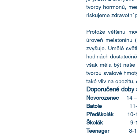
tvorby hormonů, ment
riskujeme zdravotní p
Protože většinu m
úroveň melatoninu (
zvyšuje. Umělé sve
hodinách dostatečně
však měla být naše
tvorbu svalové hmoty
také vliv na obezitu,
Doporučené doby 
Novorozenec
     14 
Batole
                  
Předškolák 
        10
Školák
                 
Teenager 
            8