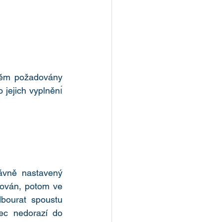
̌m požadovány 
jejich vyplněnı́ 
vně nastavený 
̌ován, potom ve 
dbourat spoustu 
bec nedorazí do 