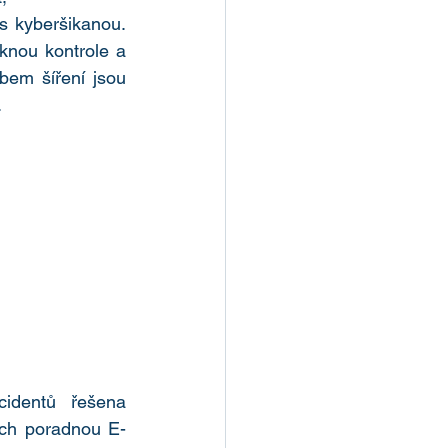
 s kyberšikanou. 
knou kontrole a 
m šíření jsou 
.
entů řešena 
ých poradnou E-