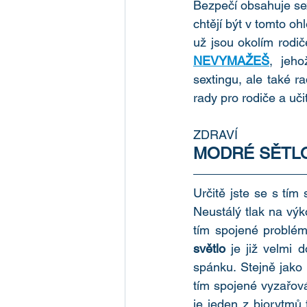
Bezpečí obsahuje sexu
chtějí být v tomto 
už jsou okolím rodi
NEVYMAŽEŠ
, jeho
sextingu, ale také r
rady pro rodiče a uc
ZDRAVÍ
MODRÉ SĚTLO
Určitě jste se s tím 
Neustálý tlak na vy
tím spojené problé
světlo
 je již velmi 
spánku. Stejně jako 
tím spojené vyzařová
je jeden z biorytmů t