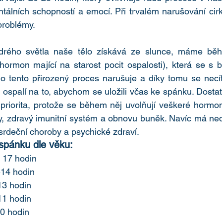
álních schopností a emocí. Při trvalém narušování cirk
roblémy. 
odrého světla naše tělo získává ze slunce, máme be
hormon mající na starost pocit ospalosti), která se s b
̌tlo tento přirozený proces narušuje a díky tomu se nec
 ospalí na to, abychom se uložili včas ke spánku. Dostate
 priorita, protože se během něj uvolňují veškeré hormo
, zdravý imunitní systém a obnovu buněk. Navíc má ne
 srdeční choroby a psychické zdraví.
spánku dle věku:
– 17 hodin
11-14 hodin
-13 hodin
 9-11 hodin
-10 hodin