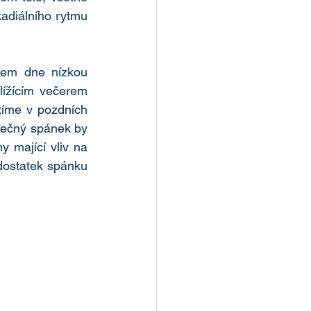
adiálního rytmu 
̌hem dne nízkou 
lížícím večerem 
ítíme v pozdních 
čný spánek by 
ny mající vliv na 
dostatek spánku 