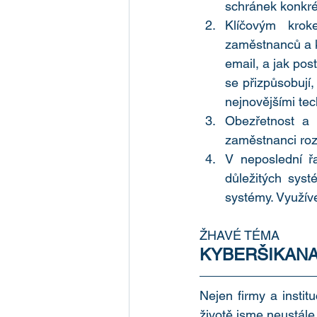
schránek konkré
Klíčovým krok
zaměstnanců a 
email, a jak postu
se přizpůsobují
nejnovějšími tec
Obezřetnost a o
zaměstnanci roz
V neposlední řa
důležitých sys
systémy. Využíve
ŽHAVÉ TÉMA
KYBERŠIKAN
Nejen firmy a institu
životě jsme neustál