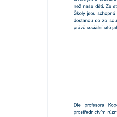
než naše děti. Ze s
Školy jsou schopné 
dostanou se ze soukr
právě sociální sít
Dle profesora Kopec
prostřednictvím rů