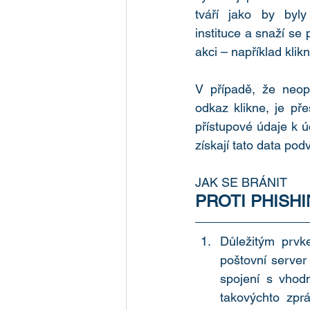
tváří jako by byly
instituce a snaží se pr
akci – například klik
V případě, že neopat
odkaz klikne, je př
přístupové údaje k ú
získají tato data podv
JAK SE BRÁNIT
PROTI PHISH
Důležitým pr
poštovní server
spojení s vhodn
takovýchto zpr