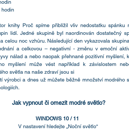
 hodin
-8 hodin
r knihy Proč spíme přiblížil vliv nedostatku spánku
n lidí. Jedné skupině byl naordinován dostatečný s
ila celou noc vzhůru. Následující den vykazovala skupi
jednání a celkovou – negativní - změnu v emoční aktiv
kyvy nálad a nebo naopak přehnané pozitivní myšlení, kt
ého myšlení může vést například k závislostem ne
ého světla na naše zdraví jsou si
í výrobci a dnes už můžete běžně množství modrého sv
nologiích.
Jak vypnout či omezit modré světlo?
WINDOWS 10 / 11  
V nastavení hledejte „Noční světlo“ 