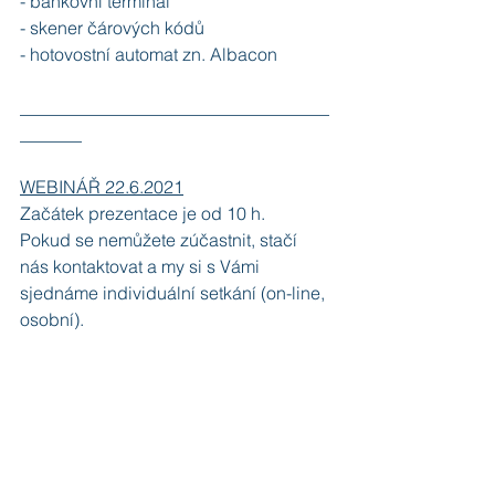
- bankovní terminál
- skener čárových kódů
- hotovostní automat zn. Albacon
___________________________________
_______
WEBINÁŘ 22.6.2021
Začátek prezentace je od 10 h.
Pokud se nemůžete zúčastnit, stačí 
nás kontaktovat a my si s Vámi 
sjednáme individuální setkání (on-line, 
osobní).