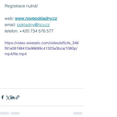
Registrace nutná!
web: 
www.novepokladny.cz
email: 
pokladny@hcv.cz
telefon: +420 734 576 577
https://video.wixstatic.com/video/ef5cfe_346
f91a08198410e98699c41323a3bca/1080p/
mp4/file.mp4