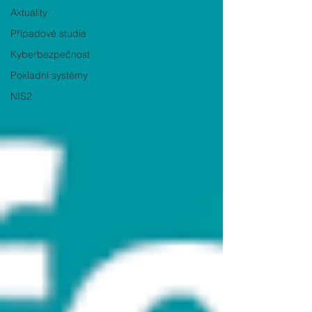
Aktuality
Případové studie
Kyberbezpečnost
Pokladní systémy
NIS2