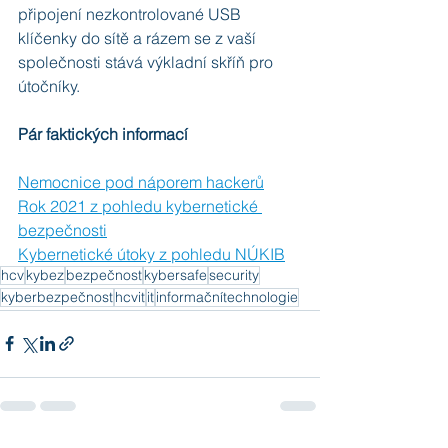
připojení nezkontrolované USB 
klíčenky do sítě a rázem se z vaší 
společnosti stává výkladní skříň pro 
útočníky.
Pár faktických informací
Nemocnice pod náporem hackerů
Rok 2021 z pohledu kybernetické 
bezpečnosti
Kybernetické útoky z pohledu NÚKIB
hcv
kybez
bezpečnost
kybersafe
security
kyberbezpečnost
hcvit
it
informačnítechnologie