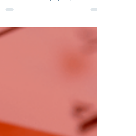
V pekárenských společnostech Seval a Illík se
rozhodli pro moderní řešení oslovení zákazníků.
Na svých nově otevřených prodejnách...