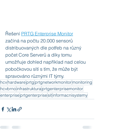
Řešení 
PRTG Enterprise Monitor
začíná na počtu 20.000 sensorů 
distribuovaných dle potřeb na různý 
počet Core Serverů a díky tomu 
umožňuje dohled například nad celou 
pobočkovou sítí s tím, že může být 
spravováno různými IT týmy.
hcv
hardware
prtg
prtgnetworkmonitor
monitoring
hcvbrno
infrastruktura
prtgenterprisemonitor
enterprise
prtgenterprise
sit
informacnisystemy