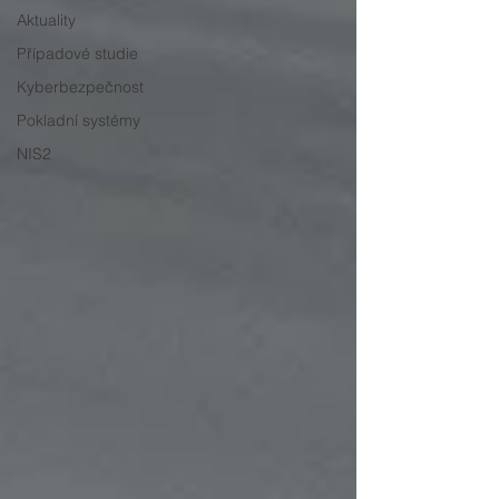
Aktuality
Případové studie
Kyberbezpečnost
Pokladní systémy
NIS2