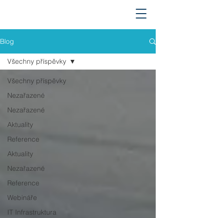
Blog
Všechny příspěvky
Všechny příspěvky
Nezařazené
Nezařazené
Aktuality
Reference
Aktuality
Nezařazené
Reference
Webináře
IT Infrastruktura